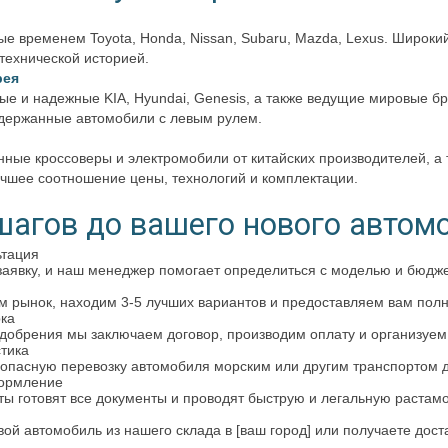
е временем Toyota, Honda, Nissan, Subaru, Mazda, Lexus. Широки
технической историей.
рея
е и надежные KIA, Hyundai, Genesis, а также ведущие мировые бр
держанные автомобили с левым рулем.
ные кроссоверы и электромобили от китайских производителей, а
учшее соотношение цены, технологий и комплектации.
 шагов до вашего нового автом
ьтация
аявку, и наш менеджер помогает определиться с моделью и бюдж
рынок, находим 3-5 лучших вариантов и предоставляем вам полны
рка
обрения мы заключаем договор, производим оплату и организуем 
стика
пасную перевозку автомобиля морским или другим транспортом д
ормление
 готовят все документы и проводят быструю и легальную растамо
ой автомобиль из нашего склада в [ваш город] или получаете доста