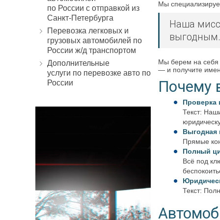
Мы специализируем
по России с отправкой из
Санкт-Петербурга
Наша мисс
Перевозка легковых и
выгодным
грузовых автомобилей по
России ж/д транспортом
Мы берем на себя 
Дополнительные
— и получите имен
услуги по перевозке авто по
Почему 
России
Проверка 
Текст: Наш
юридическу
Выгодная 
Прямые кон
Полный ц
Всё под кл
беспокоить
Юридическ
Текст: Пол
Автомоб