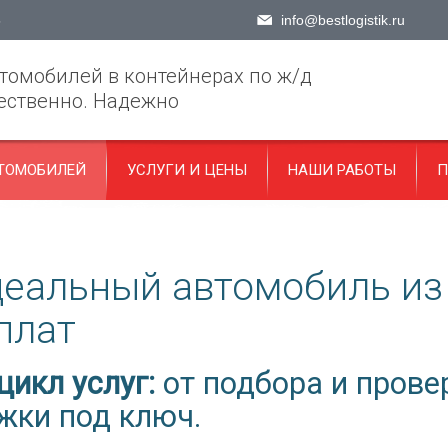
5
info@bestlogistik.ru
томобилей в контейнерах по ж/д
ественно. Надежно
ТОМОБИЛЕЙ
УСЛУГИ И ЦЕНЫ
НАШИ РАБОТЫ
П
еальный автомобиль из 
плат
икл услуг:
от подбора и прове
жки под ключ.