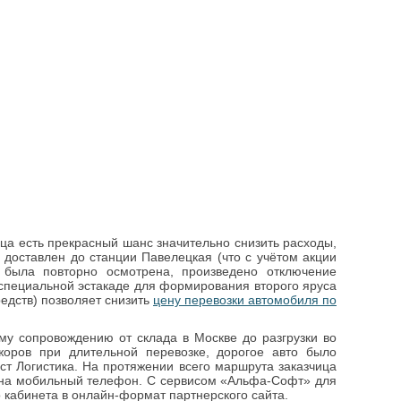
ца есть прекрасный шанс значительно снизить расходы,
 доставлен до станции Павелецкая (что с учётом акции
 была повторно осмотрена, произведено отключение
 специальной эстакаде для формирования второго яруса
едств) позволяет снизить
цену перевозки автомобиля по
му сопровождению от склада в Москве до разгрузки во
жоров при длительной перевозке, дорогое авто было
ст Логистика. На протяжении всего маршрута заказчица
о на мобильный телефон. С сервисом «Альфа-Софт» для
 кабинета в онлайн-формат партнерского сайта.