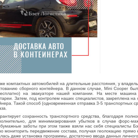
ке компактных автомобилей на длительные расстояния, у владель
тованию сборного контейнера. В данном случае, Mini Cooper был
бесплатно) на эвакуаторе нашей компании. На месте машина
тареи. Затем, под контролем наших специалистов, закреплена на
йнера. Такой способ (одновременная отправка 3-5 транспортных ср
аза.
рантирует сохранность транспортного средства, благодаря полно
полнительно, для минимизирования убытков в случае форс-ма
 бумажные заботы при этом также взяли нас себя специалисты Бэ
чно мониторить передвижение состава, получая геолокацию прям
алась даже установка программы, достаточно ввода данных личного